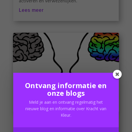
activeren en verwezenlijken.
Lees meer
Ontvang informatie en
onze blogs
Meld je aan en ontvang regelmatig het
nieuwe blog en informatie over Kracht van
Kleur.
Het zwart houdt haar tegen…