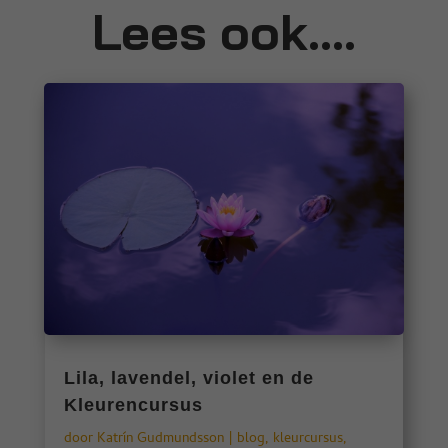
Lees ook....
Lila, lavendel, violet en de
Kleurencursus
door
Katrín Gudmundsson
|
blog
,
kleurcursus
,