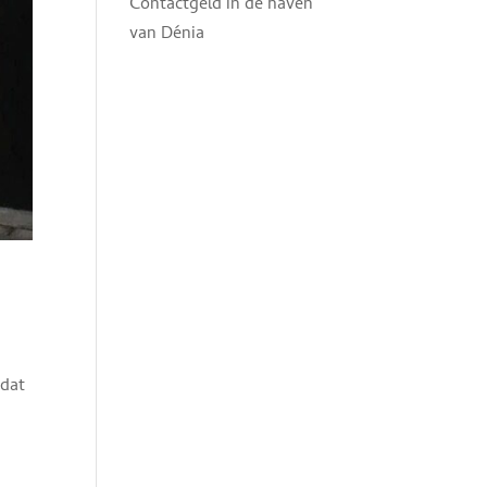
Contactgeld in de haven
van Dénia
mdat