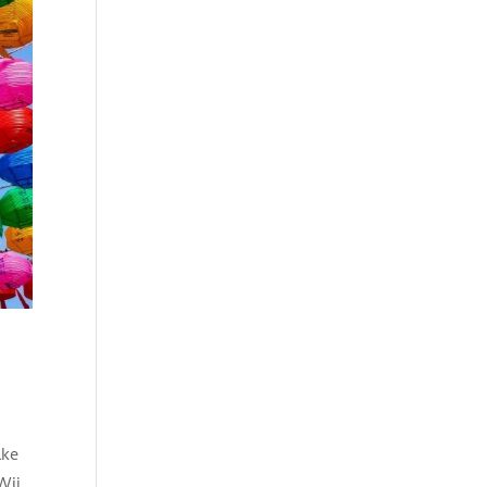
lke
Wij