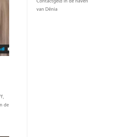
Contactgeld in de haven
van Dénia
f,
in de