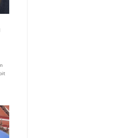
n
an
oit