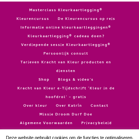
Masterclass Kleurkaartlegging®
Kleurencursus
De Kleurencursus op reis
Informatie online kleurkaartleggingen®
Kleurkaartlegging® cadeau doen?
Verdiepende sessie Kleurkaartlegging®
Persoonlijk consult
Tarieven Kracht van Kleur producten en
diensten
Shop
Blogs & video’s
Kracht van Kleur e-Tijdschrift ‘Kleur in de
hoofdrol’ – gratis
Over kleur
Over Katrín
Contact
Missie Droom Durf Doe
Algemene Voorwaarden
Privacybeleid
Disclaimer
Cookie Policy
Deze website gebruikt cookies om de functies te optimaliseren.