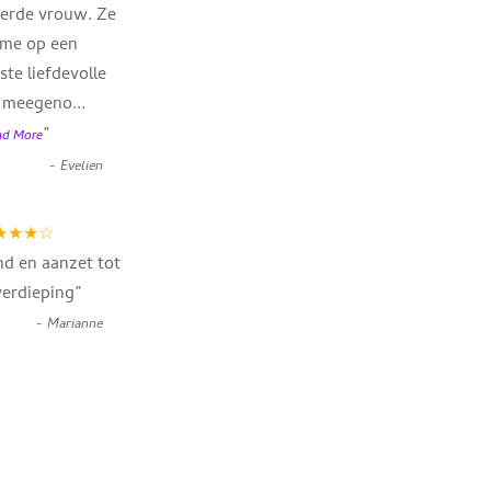
erde vrouw. Ze
 me op een
ste liefdevolle
r meegeno
...
”
ad More
-
Evelien
★★★☆
d en aanzet tot
verdieping
”
-
Marianne