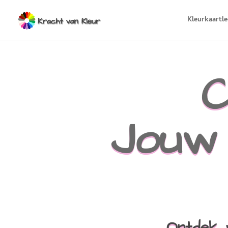
Kleurkaartl
C
Jouw 
Ontdek 