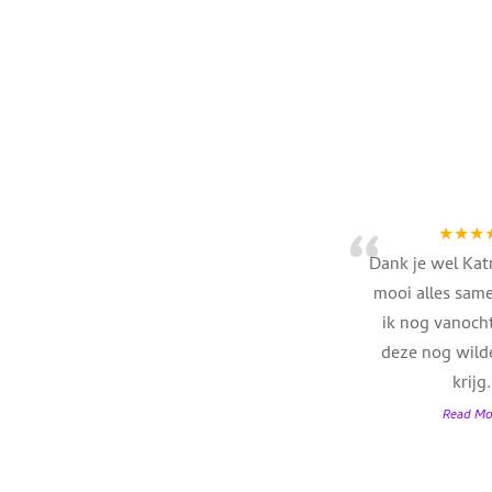
“
★★★
Dank je wel Katr
mooi alles sam
ik nog vanocht
deze nog wild
krijg
.
Read Mo