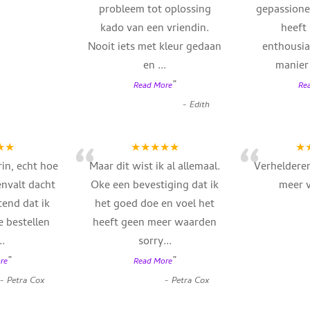
probleem tot oplossing
gepassione
kado van een vriendin.
heeft
Nooit iets met kleur gedaan
enthousia
en
...
manie
”
Read More
Re
-
Edith
“
“
★★
★★★★★
★
in, echt hoe
Maar dit wist ik al allemaal.
Verhelderen
envalt dacht
Oke een bevestiging dat ik
meer 
end dat ik
het goed doe en voel het
e bestellen
heeft geen meer waarden
..
sorry
...
”
”
re
Read More
-
Petra Cox
-
Petra Cox