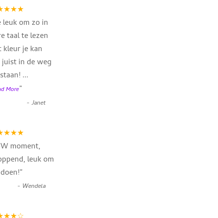
★★★★
e leuk om zo in
e taal te lezen
 kleur je kan
 juist in de weg
 staan!
...
”
ad More
-
Janet
★★★★
oW moment,
oppend, leuk om
 doen!
”
-
Wendela
★★★☆