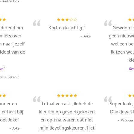
-
Petra Cox
“
“
★★
★★★☆☆
★
elderend om
Kort en krachtig.
”
Gewoon le
 iets over
geen nieuwe
-
Joke
n naar jezelf
wel een be
iddel van de
ik toch we
kl
”
re
Re
ricia Letsoin
“
“
★★
★★★★★
★
onder en
Totaal verrast , ik heb de
Super leuk,
 er heel blij
kleuren op gevoel gekozen
Dankjewel 
roet Joke
”
en op 1 na waren dat niet
-
Patricia
mijn lievelingskleuren. Het
-
Joke