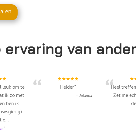
talen
 ervaring van ande
“
“
★★
★★★★★
★
l leuk om te
Helder
”
Heel treffe
t ik zo met
Zet me ech
-
Jolanda
en ben ik
de
uwsgierig)
t e
...
”
re