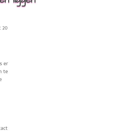
s er
n te
e
tact