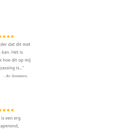
★★★★
nder dat dit met
 kan. Het is
k hoe dit op mij
passing is…
”
-
An Smeekens
★★★★
 is een erg
apenend,