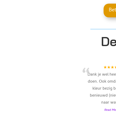
Be
De
“
★★★
Dank je wel hee
doen. Ook omda
kleur bezig b
benieuwd (nie
naar wa
Read Mo