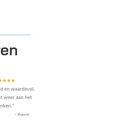
ren
★★★★
nd en waardevol.
t weer aan het
nken.
”
-
Rianne