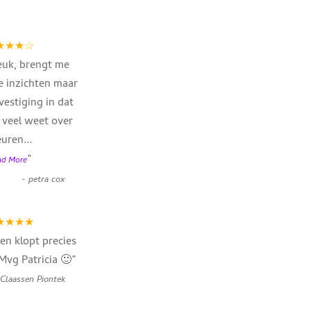
★★★☆
uk, brengt me
 inzichten maar
vestiging in dat
l veel weet over
euren
...
”
ad More
-
petra cox
★★★★
 en klopt precies
Mvg Patricia 🙂
”
 Claassen Piontek