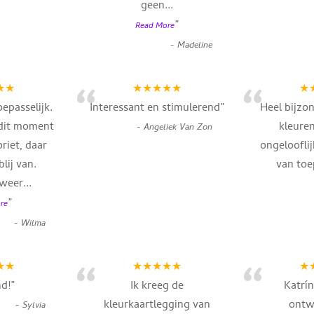
geen
...
”
Read More
-
Madeline
“
“
★★
★★★★★
★
epasselijk.
Interessant en stimulerend
”
Heel bijzo
 dit moment
kleuren
-
Angeliek Van Zon
riet, daar
ongelooflij
lij van.
van toe
weer
...
”
re
-
Wilma
“
“
★★
★★★★★
★
nd!
”
Ik kreeg de
Katrín
kleurkaartlegging van
ontw
-
Sylvia