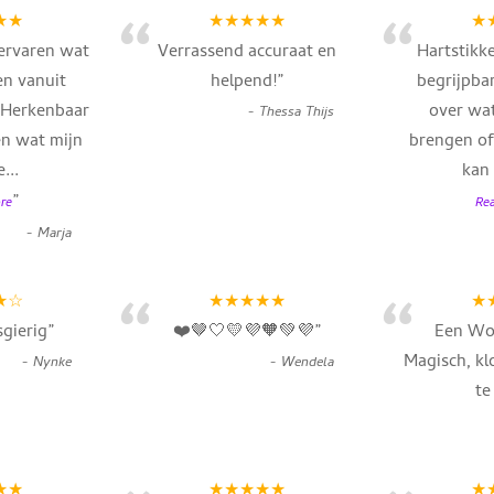
“
“
★★
★★★★★
★
 ervaren wat
Verrassend accuraat en
Hartstikk
en vanuit
helpend!
”
begrijpbar
. Herkenbaar
over wat
-
Thessa Thijs
en wat mijn
brengen of
e
...
kan
”
re
Re
-
Marja
“
“
★☆
★★★★★
★
gierig
”
❤️🤎🤍💛💜🧡💚💜
”
Een W
Magisch, kl
-
Nynke
-
Wendela
te
★★
★★★★★
★