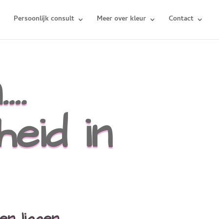
Persoonlijk consult
Meer over kleur
Contact
….
eid in
n liggen