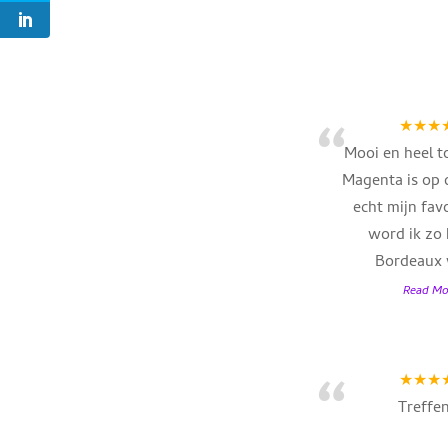
“
★★★
Mooi en heel to
Magenta is op
echt mijn favo
word ik zo b
Bordeaux 
Read Mo
“
★★★
Treffe