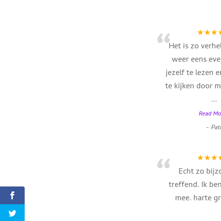
“
★★★
Het is zo verh
weer eens even
jezelf te lezen e
te kijken door m
...
Read Mo
-
Pat
“
★★★
Echt zo bijz
treffend. Ik ben
mee. harte g