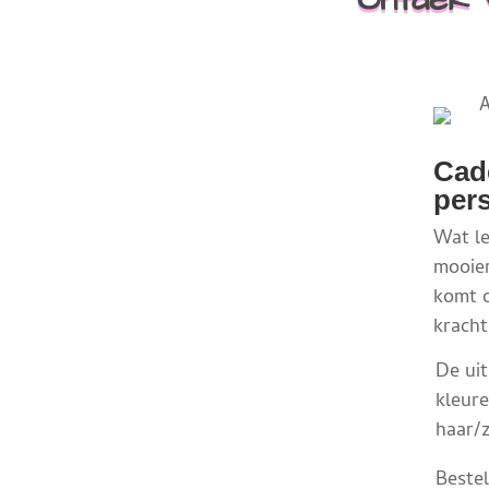
Cad
pers
Wat le
mooier
komt o
kracht
De ui
kleur
haar/z
Bestel