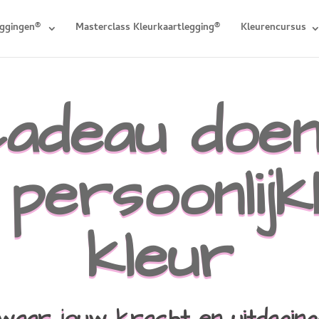
eggingen®
Masterclass Kleurkaartlegging®
Kleurencursus
adeau doen
persoonlijkh
kleur
waar jouw kracht en uitdaginge